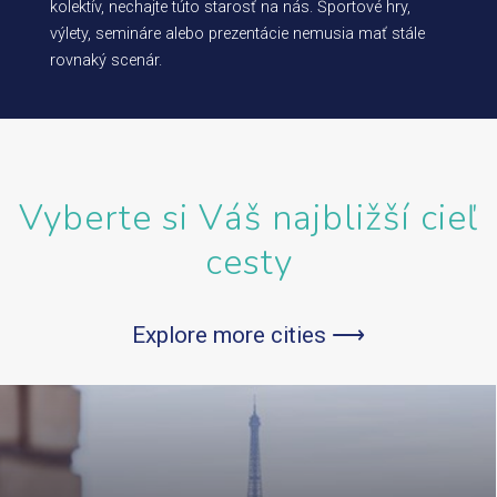
kolektív, nechajte túto starosť na nás. Športové hry,
výlety, semináre alebo prezentácie nemusia mať stále
rovnaký scenár.
Vyberte si Váš najbližší cieľ
cesty
Explore more cities ⟶