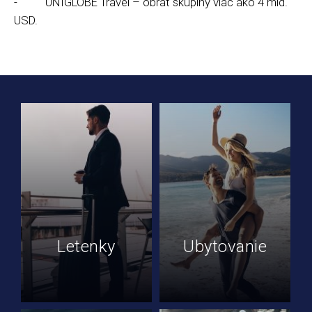
- UNIGLOBE Travel – obrat skupiny viac ako 4 mld.
USD.
Letenky
Ubytovanie