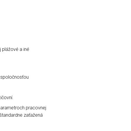
 plážové a iné
 spoločnosťou
čovní.
 parametroch pracovnej
 štandardne zaťažená