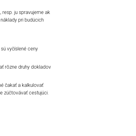
, resp. ju spravujeme ak
 náklady pri budúcich
j sú vyčíslené ceny
vať rôzne druhy dokladov
né čakať a kalkulovať
e zúčtovávať cestujúci.