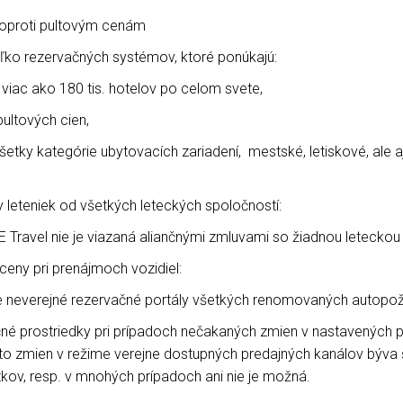
 oproti pultovým cenám
ľko rezervačných systémov, ktoré ponúkajú:
iac ako 180 tis. hotelov po celom svete,
ltových cien,
 kategórie ubytovacích zariadení, mestské, letiskové, ale aj
 leteniek od všetkých leteckých spoločností:
vel nie je viazaná aliančnými zmluvami so žiadnou leteckou
eny pri prenájmoch vozidiel:
everejné rezervačné portály všetkých renomovaných autopoži
ančné prostriedky pri prípadoch nečakaných zmien v nastavených
hto zmien v režime verejne dostupných predajných kanálov býva
ov, resp. v mnohých prípadoch ani nie je možná.