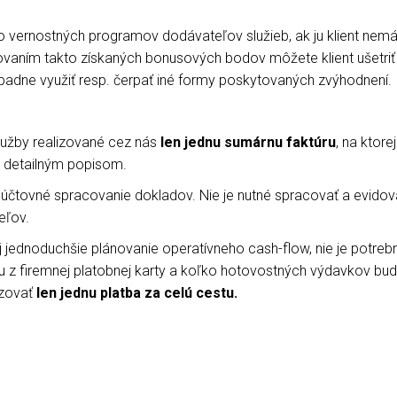
do vernostných programov dodávateľov služieb, ak ju klient nemá
vovaním takto získaných bonusových bodov môžete klient ušetriť
padne využiť resp. čerpať iné formy poskytovaných zvýhodnení.
služby realizované cez nás
len jednu sumárnu faktúru
, na ktore
ch detailným popisom.
 účtovné spracovanie dokladov. Nie je nutné spracovať a evido
eľov.
 jednoduchšie plánovanie operatívneho cash-flow, nie je potreb
nu z firemnej platobnej karty a koľko hotovostných výdavkov bud
lizovať
len jednu platba za celú cestu.