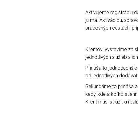
Aktivujeme registráciu 
ju má. Aktiváciou, spra
pracovných cestách, prí
Klientovi vystavíme za 
jednotlivých služieb s i
Prináša to jednoduchšie
od jednotlivých dodávat
Sekundárne to prináša aj
kedy, kde a koľko stiah
Klient musí strážiť a rea