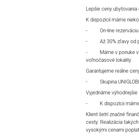
Lepšie ceny ubytovania
K dispozícií máme nieko
- On-line rezerváciu v
- Až 30% zľavy od pu
- Máme v ponuke všetky
voľnočasové lokality
Garantujeme reálne ceny
- Skupina UNIGLOBE Tra
Vyjednáme výhodnejšie c
- K dispozícii máme n
Klient šetrí značné fin
cesty. Realizácia takýc
vysokými cenami poplatk